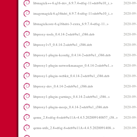
libmagick++-6.q16-dev_6.9.7.4+dfsg-11+deb9u10_i..>
2020-09-
imagemagick-6.q16hdri_6.9.7.4+dfsg-11+deb9u10_i..>
2020-09-
libmagickcore-6.q16hdri-3-extra_6.9.7.4+dfsg-11..>
2020-09-
libproxy-tools_0.4.14-2+deb9u1_i386.deb
2020-09-
libproxy1v5_0.4.14-2+deb9u1_i386.deb
2020-09-
libproxy1-plugin-kconfig_0.4.14-2+deb9u1_i386.deb
2020-09-
libproxy1-plugin-networkmanager_0.4.14-2+deb9u1..>
2020-09-
libproxy1-plugin-webkit_0.4.14-2+deb9u1_i386.deb
2020-09-
libproxy-dev_0.4.14-2+deb9u1_i386.deb
2020-09-
libproxy1-plugin-gsettings_0.4.14-2+deb9u1_i386..>
2020-09-
libproxy1-plugin-mozjs_0.4.14-2+deb9u1_i386.deb
2020-09-
qemu_2.8+dfsg-6+deb9u11A~4.4.5.202009140857_i38..>
2020-09-
qemu-utils_2.8+dfsg-6+deb9u11A~4.4.5.2020091408..>
2020-09-